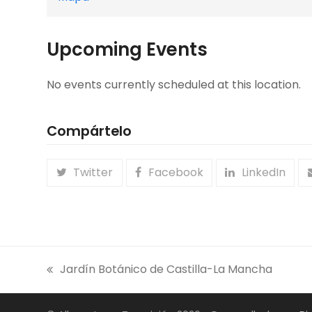
Ecologistas
en
Upcoming Events
Acción
Albacete
No events currently scheduled at this location.
Compártelo
Twitter
Facebook
LinkedIn
Jardín Botánico de Castilla-La Mancha
previous
post: