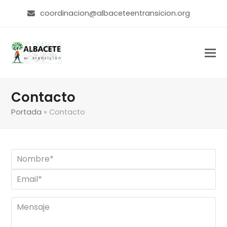
coordinacion@albaceteentransicion.org
Contacto
Portada
»
Contacto
*
Nombre
*
Email
Mensaje