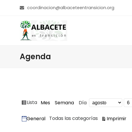
coordinacion@albaceteentransicion.org
Agenda
Ver
Lista
Mes
Semana
Día
Mes
Día
Año
como
Categorías
Vi
Todas las categorías
Imprimir
General