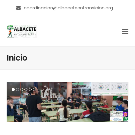
coordinacion@albaceteentransicion.org
Inicio