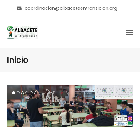
coordinacion@albaceteentransicion.org
Inicio