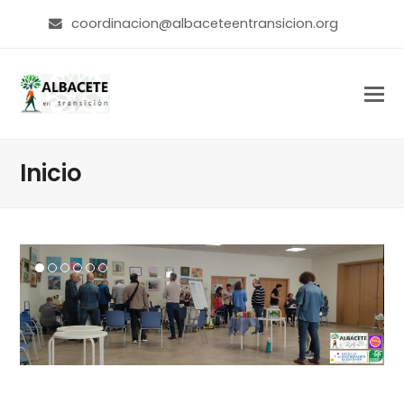
coordinacion@albaceteentransicion.org
Inicio