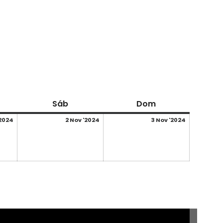
nes
sábado
domingo
Sáb
Dom
01/11/2024
02/11/2024
03/11/202
'2024
2 Nov '2024
3 Nov '2024