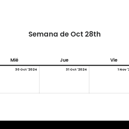
Semana de Oct 28th
e
miércoles
jueves
vier
Mié
Jue
Vie
/2024
30/10/2024
31/10/2024
30 Oct '2024
31 Oct '2024
1 Nov 
stas