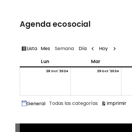
Agenda ecosocial
Ver
Anterior
Siguient
Lista
Hoy
Mes
Semana
Día
como
lunes
martes
Lun
Mar
28/10/2024
29/10
28 Oct '2024
29 Oct '2024
Categorías
Vi
Todas las categorías
Imprimir
General